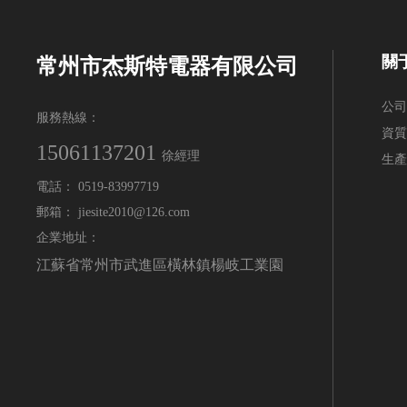
關
常州市杰斯特電器有限公司
公
服務熱線：
資
15061137201
徐經理
生
電話：
0519-83997719
郵箱：
jiesite2010@126.com
企業地址：
江蘇省常州市武進區橫林鎮楊岐工業園