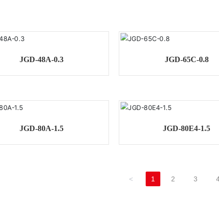
JGD-48A-0.3
JGD-65C-0.8
JGD-80A-1.5
JGD-80E4-1.5
<
1
2
3