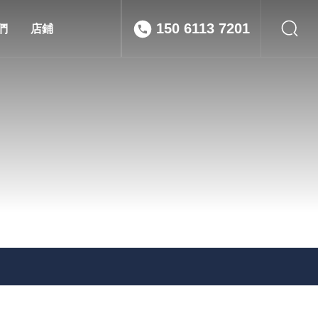
150 6113 7201
們
店鋪