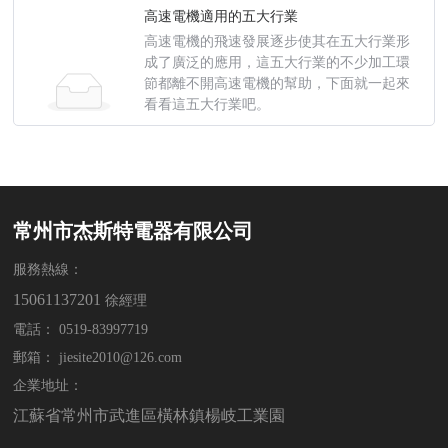
高速電機適用的五大行業
高速電機的飛速發展逐步使其在五大行業形
成了廣泛的應用，這五大行業的不少加工環
節都離不開高速電機的幫助，下面就一起來
看看這五大行業吧。
undefined
常州市杰斯特電器有限公司
服務熱線：
15061137201
徐經理
電話：
0519-83997719
郵箱：
jiesite2010@126.com
企業地址：
江蘇省常州市武進區橫林鎮楊岐工業園