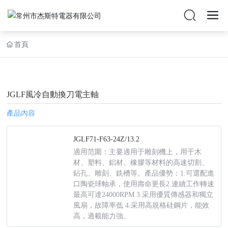
首頁
JGLF風冷自動換刀電主軸
產品內容
JGLF71-F63-24Z/13.2
適用范圍：主要適用于雕刻機上，用于木
材、塑料、鋁材、橡膠等材料的高速切割、
鉆孔、雕刻、銑槽等。產品優勢：1.可選配進
口陶瓷球軸承，使用壽命更長2.連續工作轉速
最高可達24000RPM 3.采用優質傳感器和獨立
風扇，故障率低 4.采用高規格硅鋼片，能效
高，過載能力強。