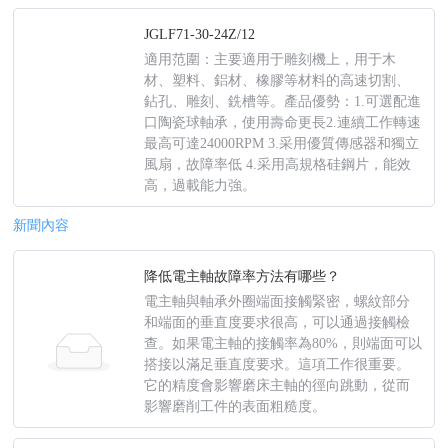
JGLF71-30-24Z/12
適用范圍：主要適用于雕刻機上，用于木
材、塑料、鋁材、橡膠等材料的高速切割、
鉆孔、雕刻、銑槽等。產品優勢：1.可選配進
口陶瓷球軸承，使用壽命更長2.連續工作轉速
最高可達24000RPM 3.采用優質傳感器和獨立
風扇，故障率低 4.采用高規格硅鋼片，能效
高，過載能力強。
新聞內容
降低電主軸故障率方法有哪些？
電主軸與軸承外圈端面接觸緊密，螺紋部分
和端面的垂直度要求很高，可以通過接觸檢
查。如果電主軸的接觸率為80%，則端面可以
搭接以滿足垂直度要求。這項工作很重要。
它的精度會影響磨床主軸的徑向跳動，從而
undefined
影響磨削工件的表面粗糙度。